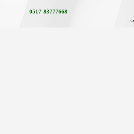
0517-83777668
C