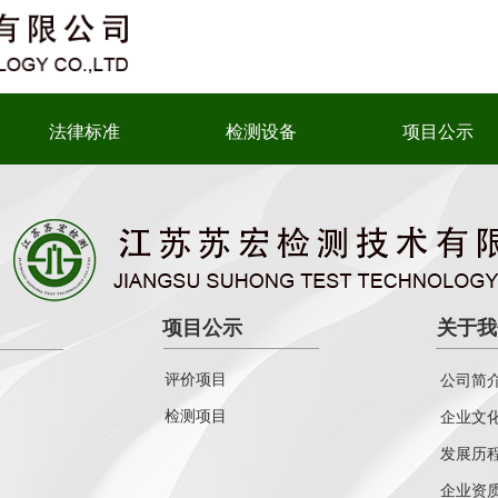
法律标准
检测设备
项目公示
项目公示
关于我
评价项目
公司简
检测项目
企业文
发展历
企业资