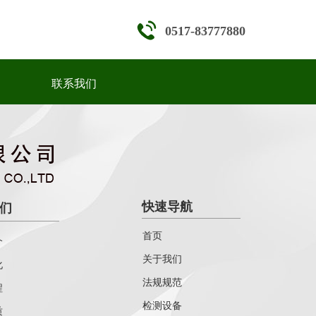
0517-83777880
联系我们
快速导航
们
首页
介
关于我们
化
法规规范
程
检测设备
质